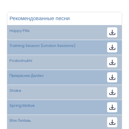
Рекомендованные песни
Happy Pills
Training Season (London Sessions)
Podsolnukhi
Прекрасное Далёко
Shake
Spring Motive
Моя Любовь