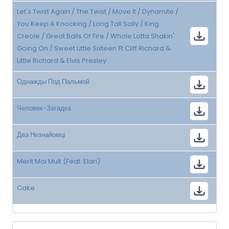
Let's Twist Again / The Twist / Move It / Dynamite /
You Keep A Knocking / Long Tall Sally / King
Creole / Great Balls Of Fire / Whole Lotta Shakin'
Going On / Sweet Little Sixteen Ft Cliff Richard &
Little Richard & Elvis Presley
Однажды Под Пальмой
Человек-Загадка
Два Незнайомці
Merit Mai Mult (Feat. Elari)
Cake